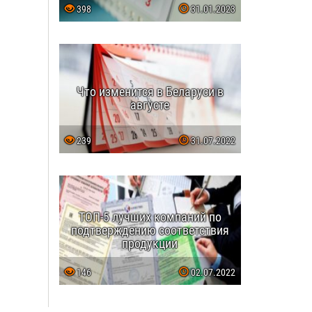
398
31.01.2023
Что изменится в Беларуси в
августе
239
31.07.2022
ТОП-5 лучших компаний по
подтверждению соответствия
продукции
146
02.07.2022