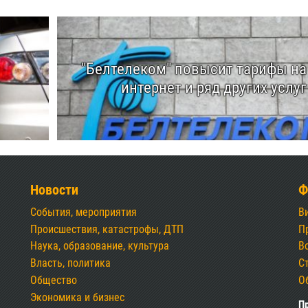
"Белтелеком" повысит тарифы на
интернет и ряд других услуг
Новости
Ф
События, мероприятия
В
Происшествия, катастрофы, ДТП
П
Наука, образование, культура
В
Власть, политика
С
Общество
О
Экономика и бизнес
Пр