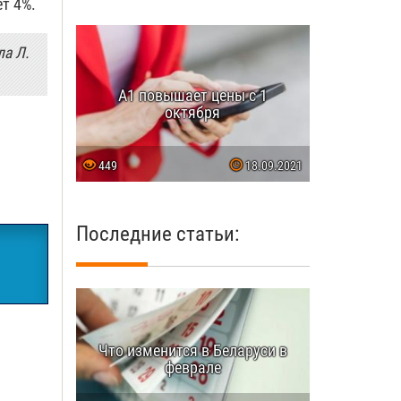
т 4%.
ла Л.
A1 повышает цены с 1
октября
449
18.09.2021
Последние статьи:
Что изменится в Беларуси в
феврале