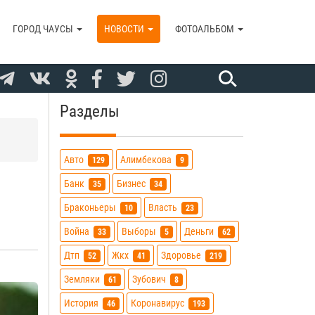
ГОРОД ЧАУСЫ
НОВОСТИ
ФОТОАЛЬБОМ
Разделы
Авто
Алимбекова
129
9
Банк
Бизнес
35
34
Браконьеры
Власть
10
23
Война
Выборы
Деньги
33
5
62
Дтп
Жкх
Здоровье
52
41
219
Земляки
Зубович
61
8
История
Коронавирус
46
193