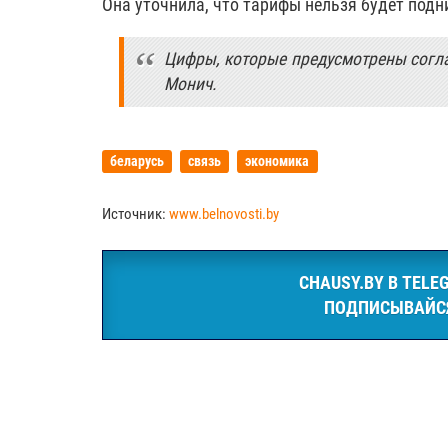
Она уточнила, что тарифы нельзя будет под
Цифры, которые предусмотрены согла
Монич.
беларусь
связь
экономика
Источник:
www.belnovosti.by
CHAUSY.BY В TELE
ПОДПИСЫВАЙС