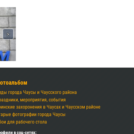
отоальбом
иды города Чаусы и Чаусского района
раздники, мероприятия, события
оинские захоронения в Чаусах и Чаусском районе
тарые фотографии города Чаусы
бои для рабочего стола
офили в соц-сетях: