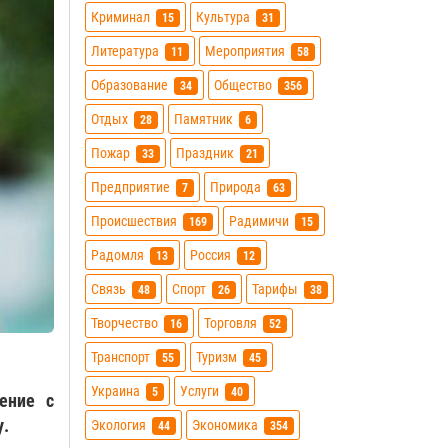
Криминал
Культура
15
31
Литература
Мероприятия
11
58
Образование
Общество
34
356
Отдых
Памятник
28
6
Пожар
Праздник
33
21
Предприятие
Природа
7
63
Происшествия
Радимичи
169
15
Радомля
Россия
13
12
Связь
Спорт
Тарифы
48
26
38
Творчество
Торговля
16
52
Транспорт
Туризм
55
45
Украина
Услуги
5
40
ение с
у.
Экология
Экономика
44
354