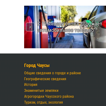
С 19 января снова дорожает
автомобильное топливо
Город Чаусы
Общие сведения о городе и районе
Географические сведения
История
Знаменитые земляки
Агрогородки Чаусского района
Туризм, отдых, экология