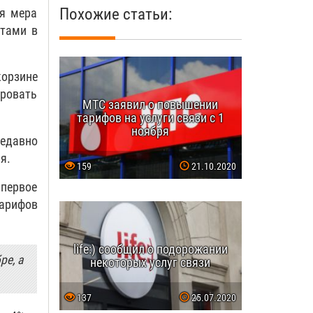
Похожие статьи:
ая мера
нтами в
корзине
ровать
МТС заявил о повышении
тарифов на услуги связи с 1
ноября
недавно
я.
159
21.10.2020
 первое
арифов
life:) сообщил о подорожании
ре, а
некоторых услуг связи
137
25.07.2020