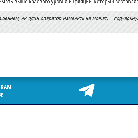
нимать выше базового уровня инфляции, который составляе
шением, ни один оператор изменить не может, – подчеркну
GRAM
Я!