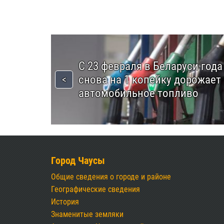
С 23 февраля в Беларуси года
снова на 1 копейку дорожает
автомобильное топливо
Город Чаусы
Общие сведения о городе и районе
Географические сведения
История
Знаменитые земляки