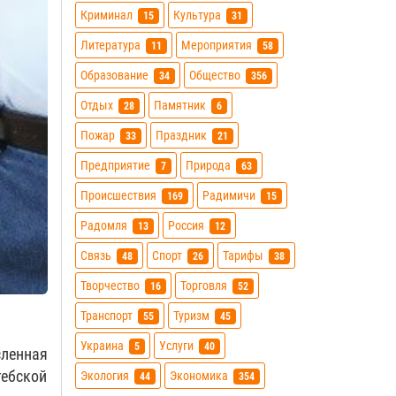
Криминал
Культура
15
31
Литература
Мероприятия
11
58
Образование
Общество
34
356
Отдых
Памятник
28
6
Пожар
Праздник
33
21
Предприятие
Природа
7
63
Происшествия
Радимичи
169
15
Радомля
Россия
13
12
Связь
Спорт
Тарифы
48
26
38
Творчество
Торговля
16
52
Транспорт
Туризм
55
45
Украина
Услуги
5
40
сленная
тебской
Экология
Экономика
44
354