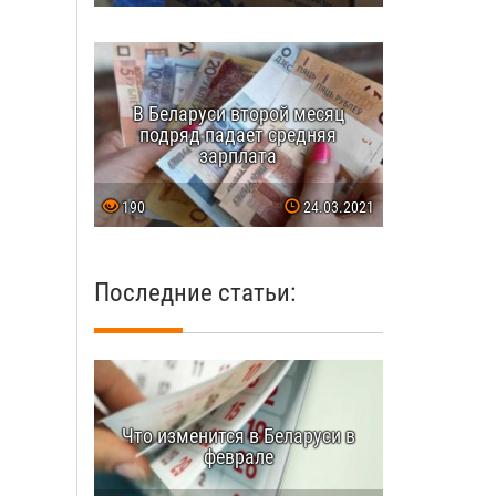
В Беларуси второй месяц
подряд падает средняя
зарплата
190
24.03.2021
Последние статьи:
Что изменится в Беларуси в
феврале