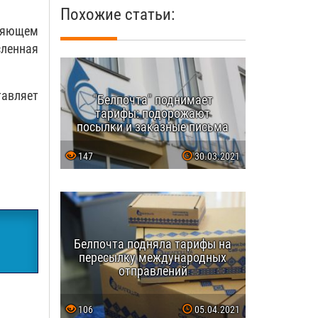
Похожие статьи:
вляющем
ленная
тавляет
"Белпочта" поднимает
тарифы: подорожают
посылки и заказные письма
147
30.03.2021
Белпочта подняла тарифы на
пересылку международных
отправлений
106
05.04.2021