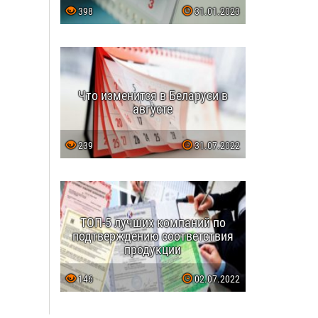
398
31.01.2023
Что изменится в Беларуси в
августе
239
31.07.2022
ТОП-5 лучших компаний по
подтверждению соответствия
продукции
146
02.07.2022