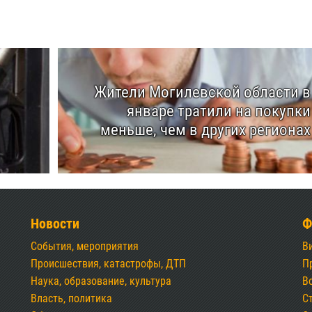
Жители Могилевской области в
январе тратили на покупки
меньше, чем в других регионах
Новости
Ф
События, мероприятия
В
Происшествия, катастрофы, ДТП
П
Наука, образование, культура
В
Власть, политика
С