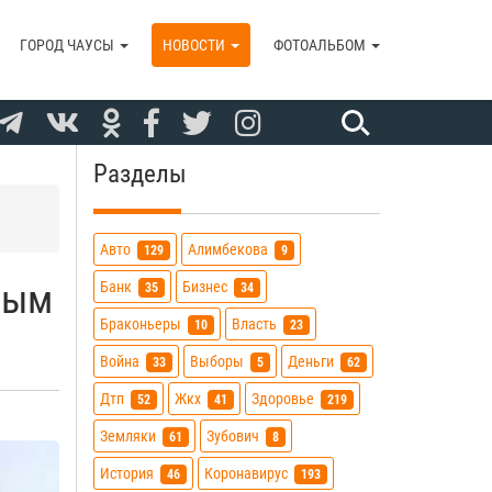
ГОРОД ЧАУСЫ
НОВОСТИ
ФОТОАЛЬБОМ
Разделы
Авто
Алимбекова
129
9
мым
Банк
Бизнес
35
34
Браконьеры
Власть
10
23
Война
Выборы
Деньги
33
5
62
Дтп
Жкх
Здоровье
52
41
219
Земляки
Зубович
61
8
История
Коронавирус
46
193