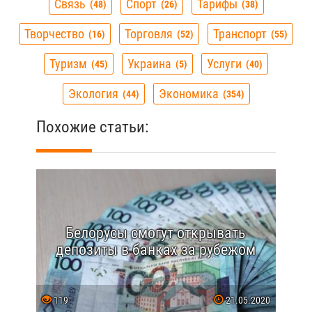
Связь
Спорт
Тарифы
48
26
38
Творчество
Торговля
Транспорт
16
52
55
Туризм
Украина
Услуги
45
5
40
Экология
Экономика
44
354
Похожие статьи:
Белорусы смогут открывать
депозиты в банках за рубежом
119
21.05.2020