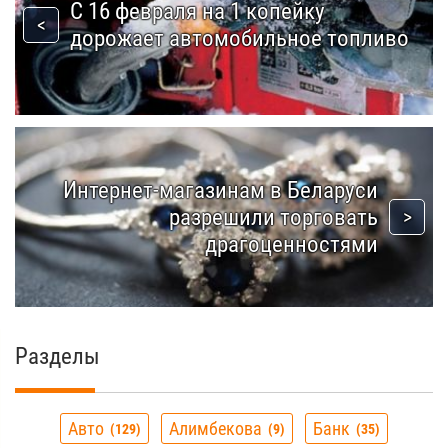
С 16 февраля на 1 копейку
дорожает автомобильное топливо
Интернет-магазинам в Беларуси
разрешили торговать
драгоценностями
Разделы
Авто
Алимбекова
Банк
129
9
35