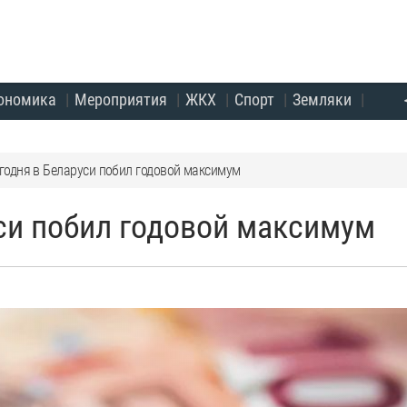
ономика
Мероприятия
ЖКХ
Спорт
Земляки
егодня в Беларуси побил годовой максимум
уси побил годовой максимум