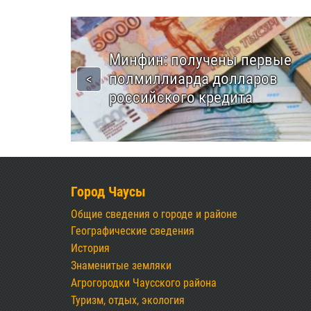
Минфин: получены первые
полмиллиарда долларов
российского кредита
Город Чаусы
Общие сведения о городе и районе
Географические сведения
История
Знаменитые земляки
Агрогородки Чаусского района
Туризм, отдых, экология