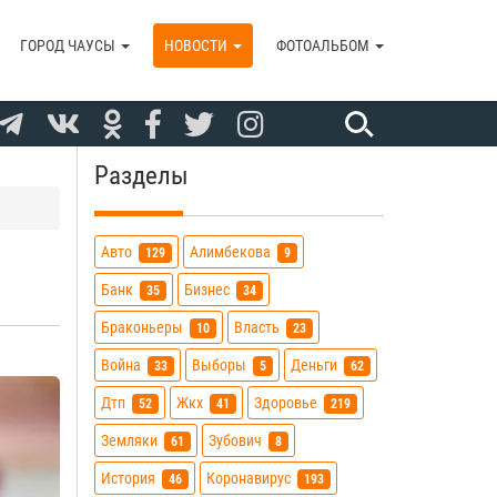
ГОРОД ЧАУСЫ
НОВОСТИ
ФОТОАЛЬБОМ
Разделы
Авто
Алимбекова
129
9
Банк
Бизнес
35
34
Браконьеры
Власть
10
23
Война
Выборы
Деньги
33
5
62
Дтп
Жкх
Здоровье
52
41
219
Земляки
Зубович
61
8
История
Коронавирус
46
193