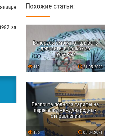
Похожие статьи:
 января
3982 за
Белорусы смогут открывать
депозиты в банках за
рубежом
119
21.05.2020
Белпочта подняла тарифы на
пересылку международных
отправлений
106
05.04.2021