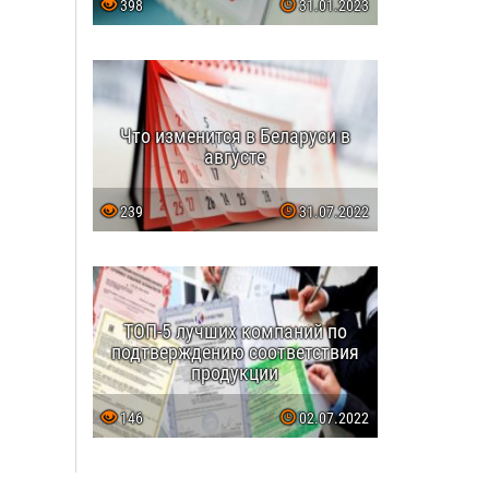
398
31.01.2023
Что изменится в Беларуси в
августе
239
31.07.2022
ТОП-5 лучших компаний по
подтверждению соответствия
продукции
146
02.07.2022