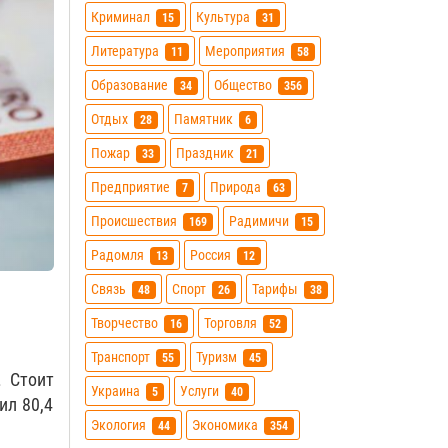
Криминал
Культура
15
31
Литература
Мероприятия
11
58
Образование
Общество
34
356
Отдых
Памятник
28
6
Пожар
Праздник
33
21
Предприятие
Природа
7
63
Происшествия
Радимичи
169
15
Радомля
Россия
13
12
Связь
Спорт
Тарифы
48
26
38
Творчество
Торговля
16
52
Транспорт
Туризм
55
45
. Стоит
Украина
Услуги
5
40
ил 80,4
Экология
Экономика
44
354