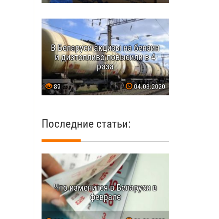
В Беларуси акцизы на бензин
и дизтопливо повысили в 4
раза
89
04.03.2020
Последние статьи:
Что изменится в Беларуси в
феврале