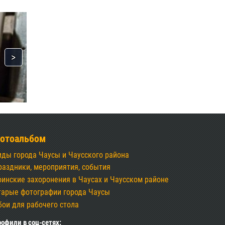
отоальбом
иды города Чаусы и Чаусского района
раздники, мероприятия, события
оинские захоронения в Чаусах и Чаусском районе
тарые фотографии города Чаусы
бои для рабочего стола
офили в соц-сетях: