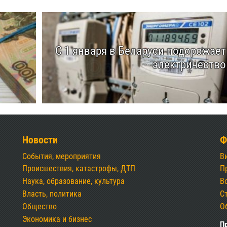
С 1 января в Беларуси подорожает
электричество
Новости
Ф
События, мероприятия
В
Происшествия, катастрофы, ДТП
П
Наука, образование, культура
В
Власть, политика
С
Общество
О
Экономика и бизнес
Пр