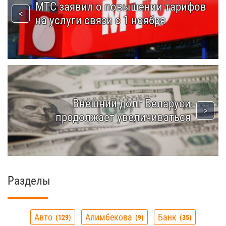
МТС заявил о повышении тарифов
на услуги связи с 1 ноября
Внешний долг Беларуси
продолжает увеличиваться
Разделы
Авто
Алимбекова
Банк
129
9
35