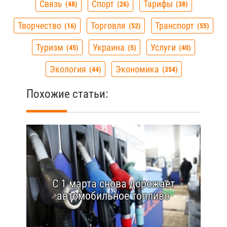
Связь
Спорт
Тарифы
48
26
38
Творчество
Торговля
Транспорт
16
52
55
Туризм
Украина
Услуги
45
5
40
Экология
Экономика
44
354
Похожие статьи:
С 1 марта снова дорожает
автомобильное топливо