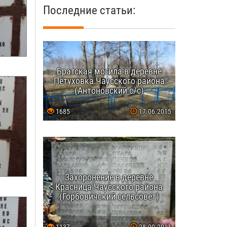
Последние статьи:
Братская могила в деревне
Петуховка Чаусского района
(Антоновский с/с)
1685
17.06.2015
Захоронение в деревне
Красница Чаусского района
(Горбовичский сельсовет)