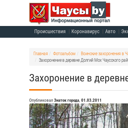
Происшествия
Коронавирус
Авто
Эк
Главная
Фотоальбом
Воинские захоронения в Ч
Захоронение в деревне Долгий Мох Чаусского ра
Захоронение в деревн
Опубликовал
Знаток города
,
01.03.2011