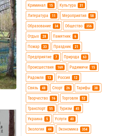
Криминал
Культура
15
31
Литература
Мероприятия
11
58
Образование
Общество
34
356
Отдых
Памятник
28
6
Пожар
Праздник
33
21
Предприятие
Природа
7
63
Происшествия
Радимичи
169
15
Радомля
Россия
13
12
Связь
Спорт
Тарифы
48
26
38
Творчество
Торговля
16
52
Транспорт
Туризм
55
45
Украина
Услуги
5
40
Экология
Экономика
44
354