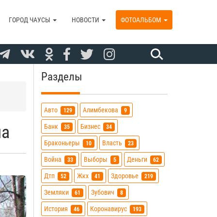
ГОРОД ЧАУСЫ
НОВОСТИ
ФОТОАЛЬБОМ
Разделы
Авто
Алимбекова
129
9
на
Банк
Бизнес
35
34
Браконьеры
Власть
10
23
Война
Выборы
Деньги
33
5
62
Дтп
Жкх
Здоровье
52
41
219
Земляки
Зубович
61
8
История
Коронавирус
46
193