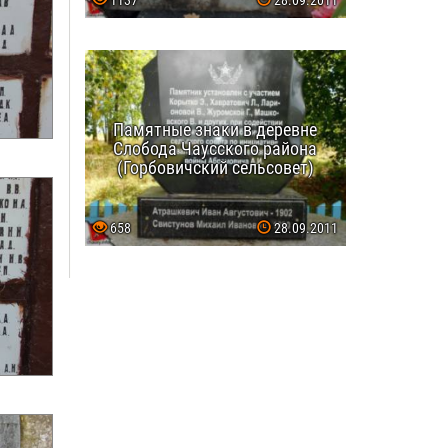
1137
28.09.2011
Памятные знаки в деревне
Слобода Чаусского района
(Горбовичский сельсовет)
658
28.09.2011