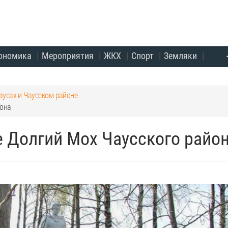
ономика
Мероприятия
ЖКХ
Спорт
Земляки
аусах и Чаусском районе
йона
е Долгий Мох Чаусского райо