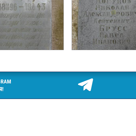
GRAM
Я!