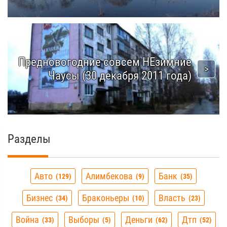
Предновогодние совсем НЕзимние
Чаусы (30 декабря 2011 года)
Разделы
Авто
Алимбекова
Банк
129
9
35
Бизнес
Браконьеры
Власть
34
10
23
Война
Выборы
Деньги
Дтп
33
5
62
52